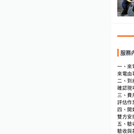
服務
一、來
來電由
二、到
確認現
三、費
評估作
四、開
雙方安
五、驗
驗收與