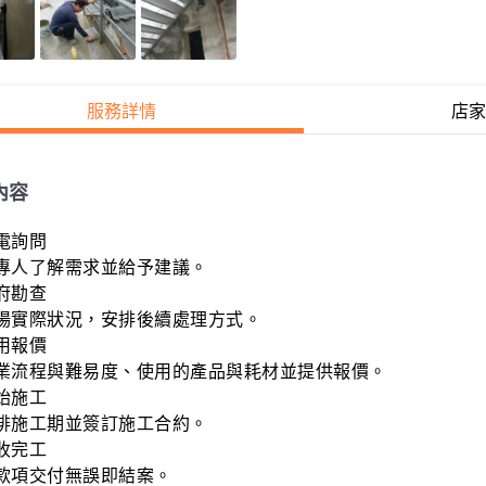
服務詳情
店家
內容
電詢問

專人了解需求並給予建議。

府勘查

場實際狀況，安排後續處理方式。

用報價

業流程與難易度、使用的產品與耗材並提供報價。

始施工

排施工期並簽訂施工合約。

收完工

款項交付無誤即結案。