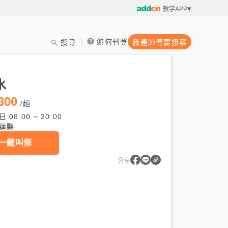
數字APP
如何刊登
搜尋
我是師傅要接案
水
300
/
趟
 08:00 ~ 20:00
蓮縣
一鍵叫修
分享