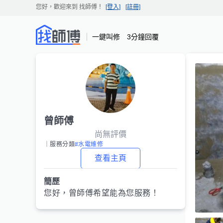
您好，歡迎來到
找師傅
！
[登入]
[註冊]
一鍵叫修 3分鐘回覆
曾師傅
尚無評價
｜服務分類
#水電維修
查看主頁
簡歷
您好，
曾師傅
希望能為您服務！