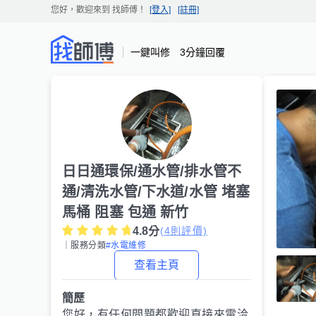
您好，歡迎來到
找師傅
！
[登入]
[註冊]
一鍵叫修 3分鐘回覆
日日通環保/通水管/排水管不
通/清洗水管/下水道/水管 堵塞
馬桶 阻塞 包通 新竹
4.8
分
(
4
則評價)
｜服務分類
#水電維修
查看主頁
簡歷
您好，有任何問題都歡迎直接來電洽