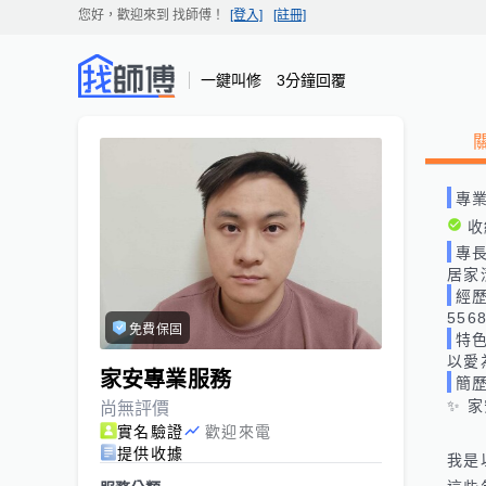
您好，歡迎來到
找師傅
！
[登入]
[註冊]
一鍵叫修 3分鐘回覆
專
收
專
居家
經
55
免費保固
特
以愛
家安專業服務
簡
✨ 
尚無評價
實名驗證
歡迎來電
提供收據
我是