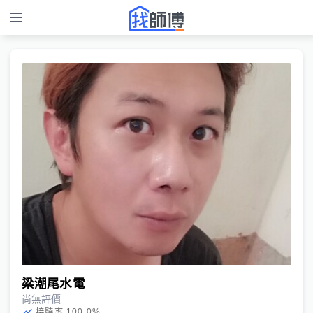
梁潮尾水電
尚無評價
100.0
%
接聽率