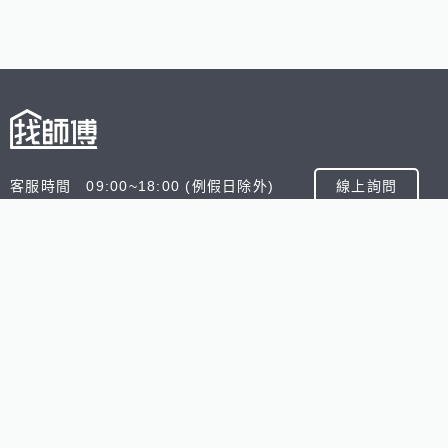
客服時間 09:00~18:00 (例假日除外)
線上詢問
客服信箱 service@945.com.tw
公司名稱 數字科技股份有限公司
追蹤我們
518熊班
518找好公司
小雞上工
台灣8591寶物交