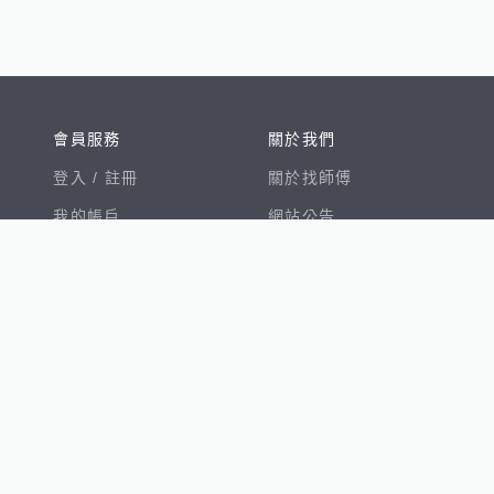
會員服務
關於我們
登入 /
註冊
關於找師傅
我的帳戶
網站公告
幫助中心
免責聲明
我有建議
服務條款
隱私權聲明
數字徵才
100室內設計
8891新車
8891購車菜單
8891中古車