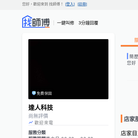
您好，歡迎來到
找師傅
！
[登入]
[註冊]
一鍵叫修 3分鐘回覆
簡
您好
免費保固
達人科技
尚無評價
店家
歡迎來電
服務分類
店家目