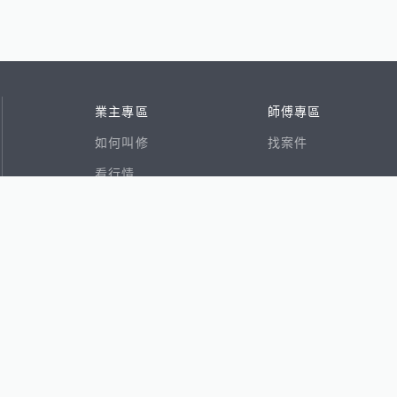
業主專區
師傅專區
如何叫修
找案件
看行情
好文章
在地專家
RSS索引
易網
香港8591寶物交易網
591租屋
591新建案
591售屋
591實價登錄