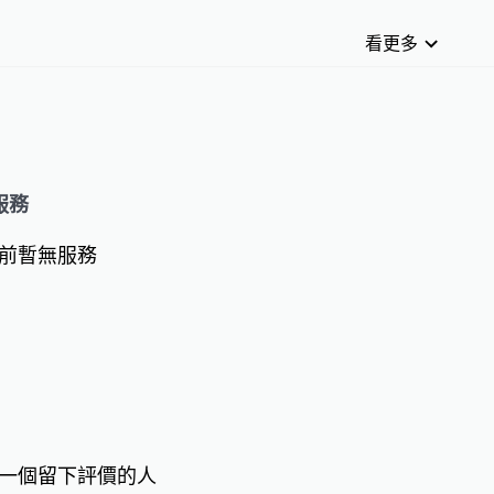
點清潔

看更多
房清潔

家清潔

底大掃除

要求‼️

服務
舒適

前暫無服務
打造乾淨溫暖的家
一個留下評價的人