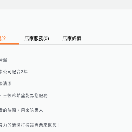
關於
店家服務
(
0
)
店家評價
長
清潔
歷
潔公司配合2年
色
後清潔
歷
，王筱蓉希望能為您服務

貴的時間，用來陪家人

費力的清潔打掃讓專業來幫您！
