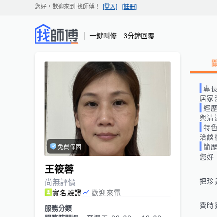
您好，歡迎來到
找師傅
！
[登入]
[註冊]
一鍵叫修 3分鐘回覆
專
居家
經
與清
特
洽談
簡
免費保固
您好
王筱蓉
把珍
尚無評價
實名驗證
歡迎來電
費時
服務分類