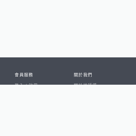
會員服務
關於我們
登入 /
註冊
關於找師傅
我的帳戶
網站公告
幫助中心
免責聲明
我有建議
服務條款
隱私權聲明