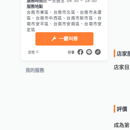
服務時間
週一至週五 08:30 ~ 18:00
服務地點
🌟重
台南市東區、台南市北區、台南市永康
🌟套
區、台南市中西區、台南市新市區、台
🌟搬
南市安平區、台南市安南區、台南市安
🌟年
定區
一鍵叫修
‼️五大
安心

0
瀏覽
分享
店家
乾淨

環境
店家目
我的服務
認真

勤勞

為您
評價
成為第