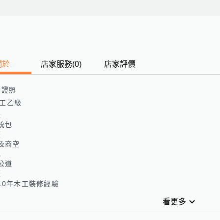
關於
店家服務
(
0
)
店家評價
業證照
工乙級
長
統包
歷
及商空
色
公道
歷
10年木工裝修經驗
看更多