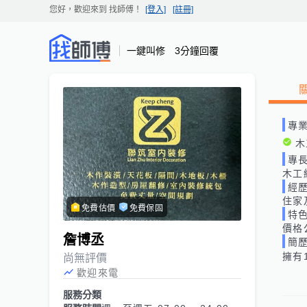
您好，歡迎來到
找師傅
！
[登入]
[註冊]
一鍵叫修 3分鐘回覆
專
木
專
木工
經
住家
免費估價
免費保固
特
價格
詹博丞
簡
擁有
尚無評價
歡迎來電
服務分類