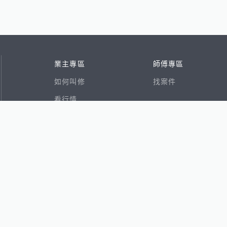
業主專區
師傅專區
如何叫修
找案件
看行情
好文章
在地專家
RSS索引
易網
香港8591寶物交易網
591租屋
591新建案
591售屋
591實價登錄