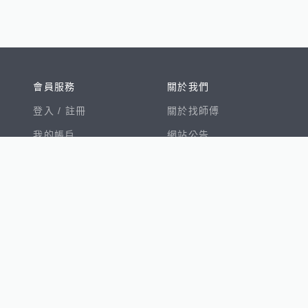
會員服務
關於我們
登入 /
註冊
關於找師傅
我的帳戶
網站公告
幫助中心
免責聲明
我有建議
服務條款
隱私權聲明
數字徵才
100室內設計
8891新車
8891購車菜單
8891中古車