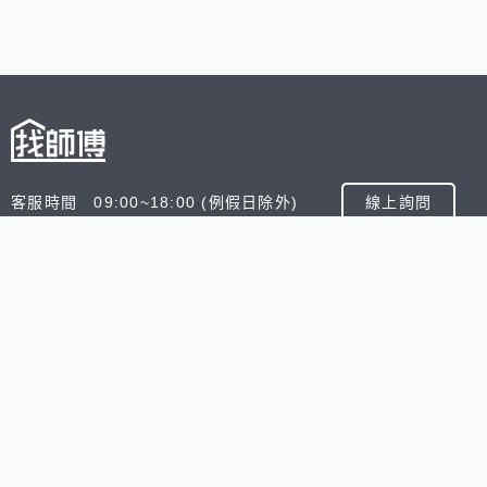
客服時間 09:00~18:00 (例假日除外)
線上詢問
客服信箱 service@945.com.tw
公司名稱 數字科技股份有限公司
追蹤我們
518熊班
518找好公司
小雞上工
台灣8591寶物交