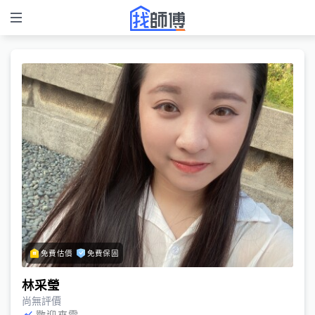
免費估價
免費保固
林采瑩
尚無評價
歡迎來電