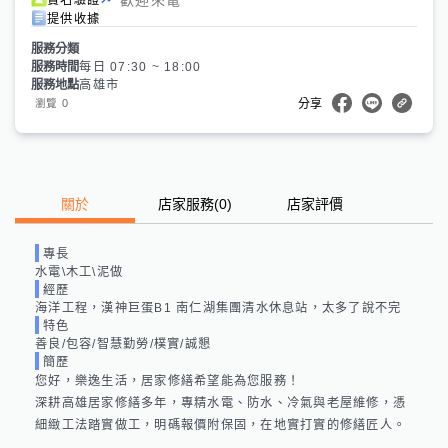
提供收據
服務分類
服務時間
每日 07:30 ~ 18:00
服務地點
高雄市
0
瀏覽
分享
關於
店家服務
(
0
)
店家評價
專長
水電\木工\泥做
經歷
海洋工程，漢神巨蛋B1 南仁湖集團清水休息站，太多了說不完
特色
善良/包容/智慧勤勞/樸實/誠懇
簡歷
您好，樂逸生活，居家修繕希望能為您服務！

深耕高雄居家修繕多年，專精水電、防水、冷氣與老屋維修，憑
細緻工法踏實做工，明碼報價附保固，在地實打實的修繕匠人。