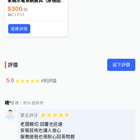
家親水電系統廚具（原德品水電行）台中櫻花及各大廠牌熱水器安裝，維修
$
300
/
趟
21654
服務詳情
留下評價
評價
5.0
4
則評論
晴*
服務：
熱水器裝修
業主評分
老闆親切 回覆也迅速
安裝技術也讓人放心
服務過程也很耐心回答問題