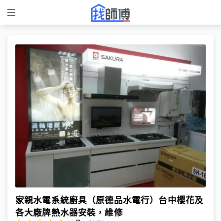
家親水電系統廚具（原德品水電行）台中櫻花及
各大廠牌熱水器安裝，維修