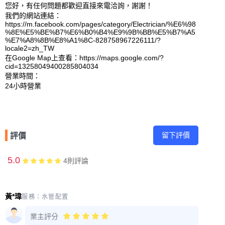
您好，有任何問題都歡迎直接來電洽詢，謝謝！

我們的網站連結：
https://m.facebook.com/pages/category/Electrician/%E6%98
%8E%E5%BE%B7%E6%B0%B4%E9%9B%BB%E5%B7%A5
%E7%A8%8B%E8%A1%8C-828758967226111/?
locale2=zh_TW 

在Google Map上查看：https://maps.google.com/?
cid=13258049400285804034 

營業時間：

留下評價
評價
5.0
4
則評論
黃*瑋
服務：
水管配置
業主評分