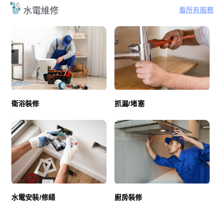
看所有服務
水電維修
衛浴裝修
抓漏/堵塞
廚房裝修
水電安裝/修繕