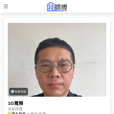
免費保固
1G寬頻
尚無評價
歡迎來電
實名驗證