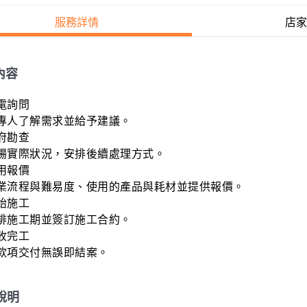
服務詳情
店家
內容
電詢問

專人了解需求並給予建議。

府勘查

場實際狀況，安排後續處理方式。

用報價

業流程與難易度、使用的產品與耗材並提供報價。

始施工

排施工期並簽訂施工合約。

收完工

款項交付無誤即結案。
說明