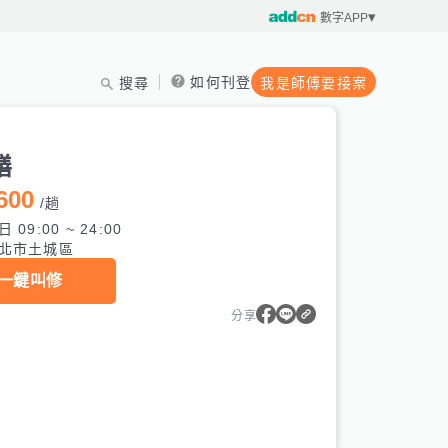
數字APP
如何刊登
搜尋
我是師傅要接案
繕
600
/
趟
 09:00 ~ 24:00
北市土城區
一鍵叫修
分享