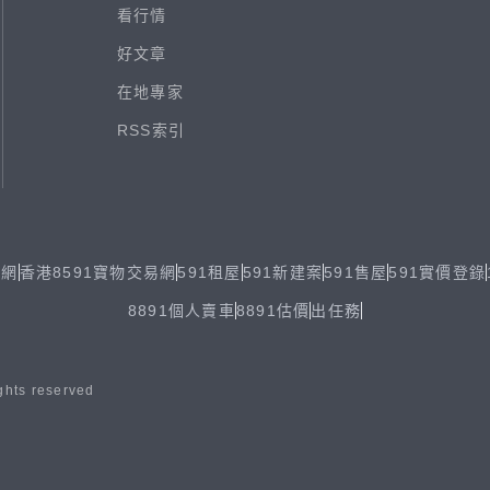
看行情
好文章
在地專家
RSS索引
易網
香港8591寶物交易網
591租屋
591新建案
591售屋
591實價登錄
8891個人賣車
8891估價
出任務
ghts reserved