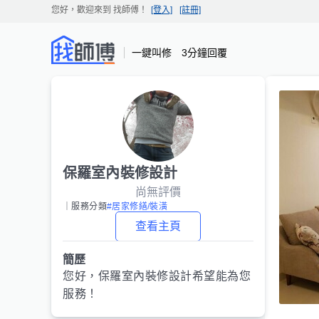
您好，歡迎來到
找師傅
！
[登入]
[註冊]
一鍵叫修 3分鐘回覆
保羅室內裝修設計
尚無評價
｜服務分類
#居家修繕/裝潢
查看主頁
簡歷
您好，
保羅室內裝修設計
希望能為您
服務！