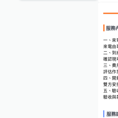
服務
一、來
來電由
二、到
確認現
三、費
評估作
四、開
雙方安
五、驗
驗收與
服務