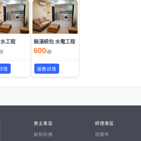
防水工程
裝潢統包 水電工程
600
趟
/
趟
詳情
服務詳情
業主專區
師傅專區
如何叫修
找案件