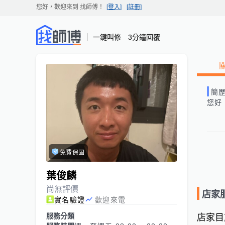
您好，歡迎來到
找師傅
！
[登入]
[註冊]
一鍵叫修 3分鐘回覆
簡
您好
免費保固
葉俊麟
尚無評價
店家
實名驗證
歡迎來電
服務分類
店家目