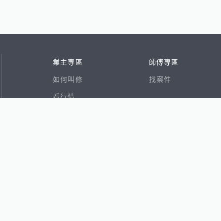
業主專區
師傅專區
如何叫修
找案件
看行情
好文章
在地專家
RSS索引
易網
香港8591寶物交易網
591租屋
591新建案
591售屋
591實價登錄