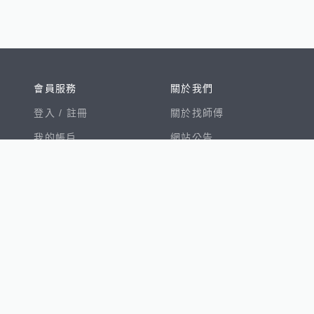
會員服務
關於我們
登入 /
註冊
關於找師傅
我的帳戶
網站公告
幫助中心
免責聲明
我有建議
服務條款
隱私權聲明
數字徵才
100室內設計
8891新車
8891購車菜單
8891中古車