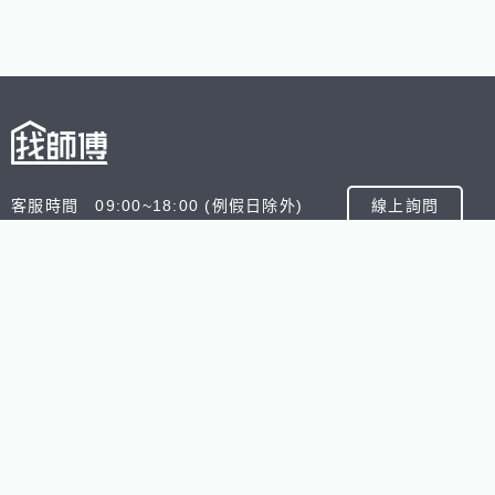
客服時間 09:00~18:00 (例假日除外)
線上詢問
客服信箱 service@945.com.tw
公司名稱 數字科技股份有限公司
追蹤我們
518熊班
518找好公司
小雞上工
台灣8591寶物交