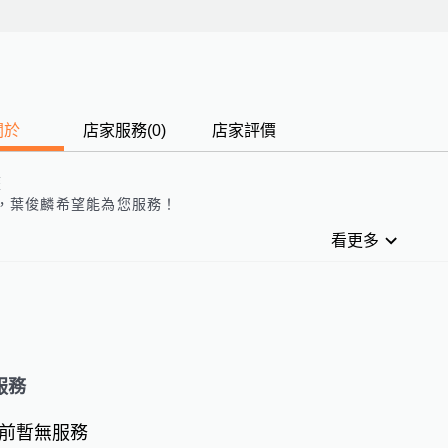
關於
店家服務
(
0
)
店家評價
歷
，
葉俊麟
希望能為您服務！
看更多
服務
前暫無服務