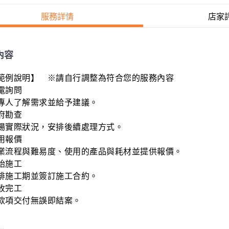
服務詳情
店家
內容
範例說明】　※請自行調整為符合您的服務內容

電詢問

專人了解需求並給予建議。

府勘查

場實際狀況，安排後續處理方式。

用報價

業流程與難易度、使用的產品與耗材並提供報價。

始施工

排施工期並簽訂施工合約。

收完工

款項交付無誤即結案。