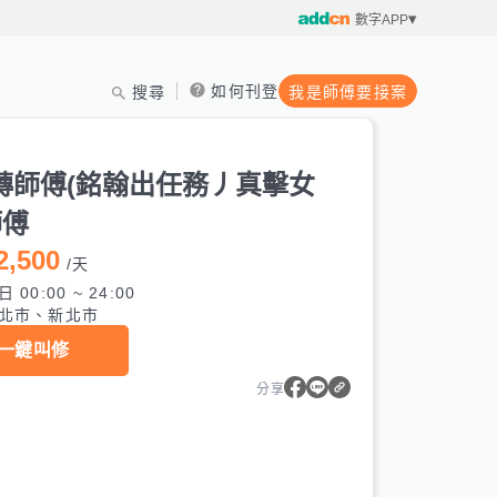
數字APP
如何刊登
搜尋
我是師傅要接案
磚師傅(銘翰出任務丿真擊女
師傅
2,500
/
天
 00:00 ~ 24:00
北市、新北市
一鍵叫修
分享