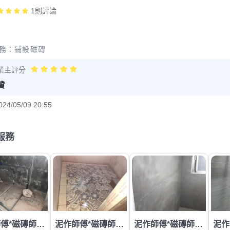
1
則評論
務：
鋪設磁磚
業主評分
贊
024/05/09 20:55
服務
泥作師傅*磁磚師傅*石膏磚磚師*裝潢師傅*輕鋼架師傅*輕隔間師傅*水電師傅全國第一品牌
泥作師傅*磁磚師傅*輕隔間師傅*天花板師傅*結構補強*抓漏*水電工程
泥作師傅*磁磚師傅*輕隔間師傅*天花板師傅*結構補強*抓漏*水電工程