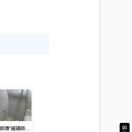
泥作師傅*磁磚師傅*輕隔間師傅*天花板師傅*結構補強*抓漏*水電工程