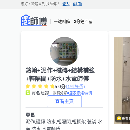
您好，歡迎來到
找師傅
！
[登入]
[註冊]
一鍵叫修 3分鐘回覆
銘翰+泥作+磁磚+結構補強
+輕隔間+防水+水電師傅
5.0
分
(
1
則評價)
實名驗證
｜服務分類
#居家修繕/裝潢
查看主頁
專長
免費
泥作,磁磚,防水,輕隔間,輕鋼架.裝潢.水
溝.防水.水電師傅