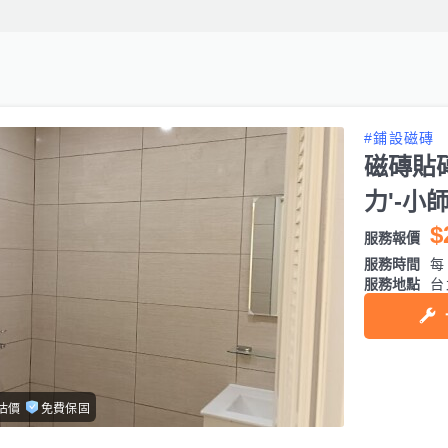
#鋪設磁磚
磁磚貼
力'-小
$
服務報價
服務時間
每日
服務地點
台
估價
免費保固