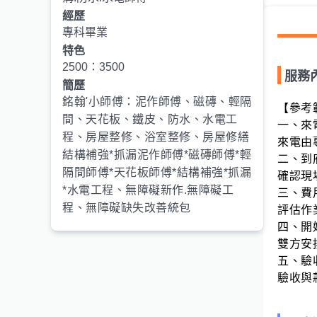
經歷
專科畢業
特色
2500：3500
服務
簡歷
銘翰'小師傅：泥作師傅、磁磚、輕隔
【參考
間、天花板、鐵皮、防水、水電工
一、來
程、房屋整修、浴室整修、房屋修繕
來電由
結構補強*抓漏泥作師傅*磁磚師傅*輕
二、到
隔間師傅*天花板師傅*結構補強*抓漏
確認現
*水電工程、無障礙新作.無障礙工
三、費
程、無障礙缺失改善統包
評估作
四、開
雙方安
五、驗
驗收與