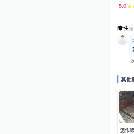
5.0
陳*生
服
2
其他