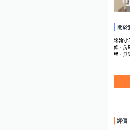
關於
銘翰'
修、房
程、無
評價