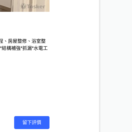
程、房屋整修、浴室整
*結構補強*抓漏*水電工
留下評價