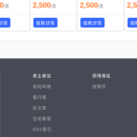
00
2,500
2,500
2,
/
天
/
天
/
天
詳情
服務詳情
服務詳情
服
業主專區
師傅專區
如何叫修
找案件
看行情
好文章
在地專家
RSS索引