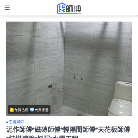
免費估價
免費保固
#老屋翻新
泥作師傅*磁磚師傅*輕隔間師傅*天花板師傅