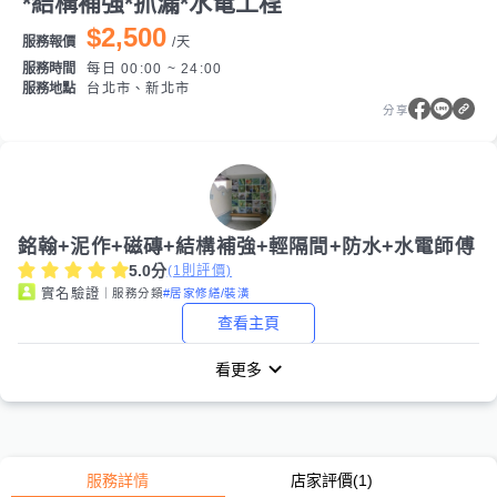
*結構補強*抓漏*水電工程
$2,500
服務報價
/
天
服務時間
每日 00:00 ~ 24:00
服務地點
台北市、新北市
分享
銘翰+泥作+磁磚+結構補強+輕隔間+防水+水電師傅
5.0
分
(
1
則評價)
｜服務分類
#居家修繕/裝潢
實名驗證
查看主頁
看更多
服務詳情
店家評價
(1)