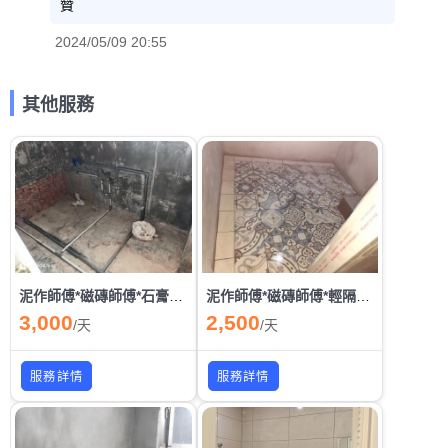
贊
2024/05/09 20:55
其他服務
泥作師傅*磁磚師傅*石膏磚磚師*裝潢師傅*輕鋼架師傅*輕隔間師傅*水電師傅全國第一品牌
泥作師傅*磁磚師傅*輕隔間師傅*天花板師傅*結構補強*抓漏*水電工程
3,000
2,500
/
天
/
天
服務詳情
服務詳情