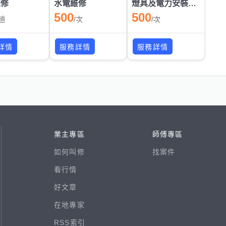
維修
水電維修
燈具及電力安裝維修
500
500
趟
/
次
/
次
詳情
服務詳情
服務詳情
業主專區
師傅專區
如何叫修
找案件
看行情
好文章
在地專家
RSS索引