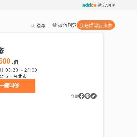
數字APP
如何刊登
搜尋
我是師傅要接案
修
500
/
個
 06:30 ~ 24:00
北市、台北市
一鍵叫修
分享