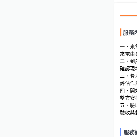
服務
一、來
來電由
二、到
確認現
三、費
評估作
四、開
雙方安
五、驗
驗收與
服務