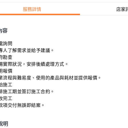
服務詳情
店家
內容
電詢問

專人了解需求並給予建議。

府勘查

場實際狀況，安排後續處理方式。

用報價

業流程與難易度、使用的產品與耗材並提供報價。

始施工

排施工期並簽訂施工合約。

收完工

款項交付無誤即結案。
說明