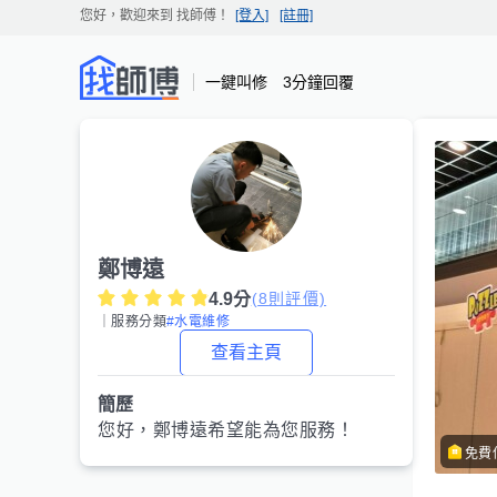
您好，歡迎來到
找師傅
！
[登入]
[註冊]
一鍵叫修 3分鐘回覆
鄭博遠
4.9
分
(
8
則評價)
｜服務分類
#水電維修
查看主頁
簡歷
您好，
鄭博遠
希望能為您服務！
免費