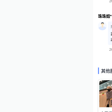
2
珠珠姐**
2
其他