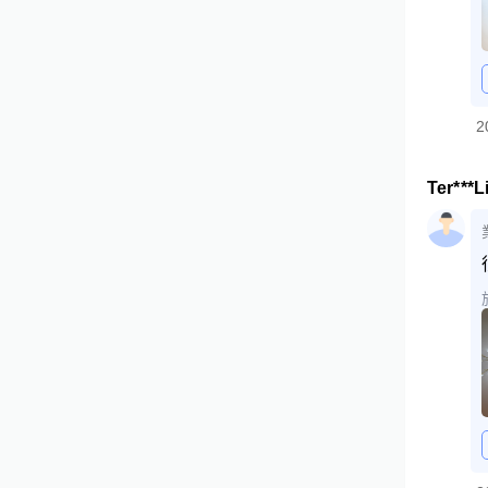
2
Ter***L