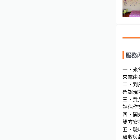
服務
一、來
來電由
二、到
確認現
三、費
評估作
四、開
雙方安
五、驗
驗收與