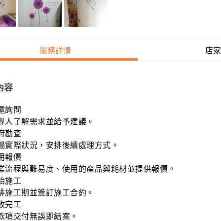
服務詳情
店家
內容
電詢問

專人了解需求並給予建議。

府勘查

場實際狀況，安排後續處理方式。

用報價

業流程與難易度、使用的產品與耗材並提供報價。

始施工

排施工期並簽訂施工合約。

收完工

款項交付無誤即結案。