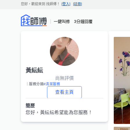
您好，歡迎來到
找師傅
！
[登入]
[註冊]
一鍵叫修 3分鐘回覆
黃紜紜
尚無評價
｜服務分類
#清潔服務
查看主頁
簡歷
您好，
黃紜紜
希望能為您服務！