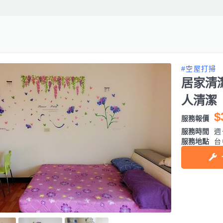
#空屋打掃
居家清
人清潔
$
服務報價
服務時間
週
服務地點
台