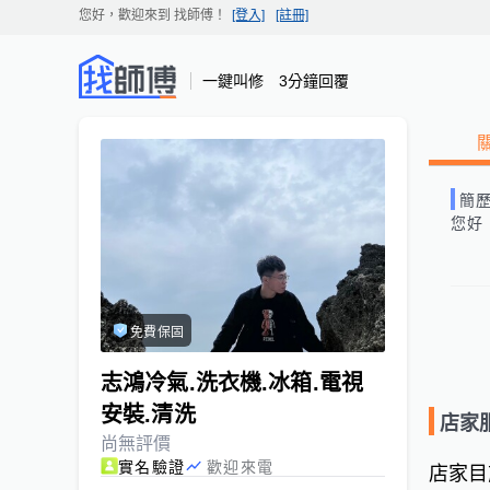
您好，歡迎來到
找師傅
！
[登入]
[註冊]
一鍵叫修 3分鐘回覆
簡
您好
免費保固
志鴻冷氣.洗衣機.冰箱.電視
安裝.清洗
店家
尚無評價
實名驗證
歡迎來電
店家目