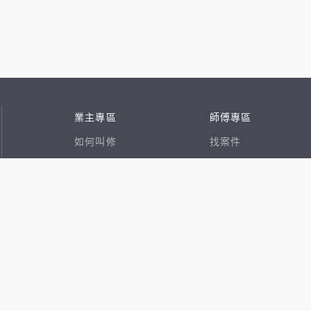
業主專區
師傅專區
如何叫修
找案件
看行情
好文章
在地專家
RSS索引