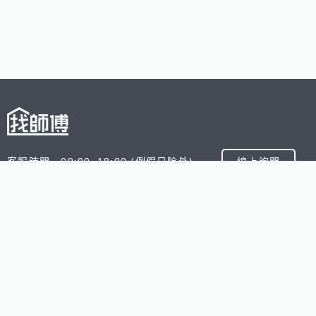
客服時間 09:00~18:00 (例假日除外)
線上詢問
客服信箱 service@945.com.tw
公司名稱 數字科技股份有限公司
追蹤我們