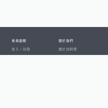
會員服務
關於我們
登入 /
註冊
關於找師傅
我的帳戶
網站公告
幫助中心
免責聲明
我有建議
服務條款
隱私權聲明
數字徵才