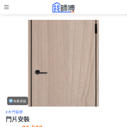
免費保固
#木門裝修
門片安裝