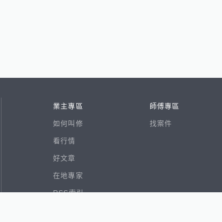
業主專區
師傅專區
如何叫修
找案件
看行情
好文章
在地專家
RSS索引