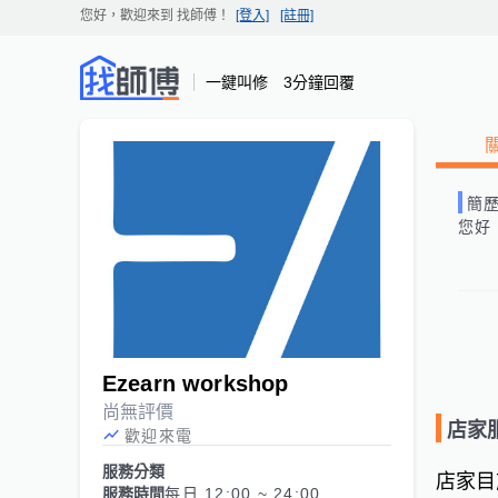
您好，歡迎來到
找師傅
！
[登入]
[註冊]
一鍵叫修 3分鐘回覆
簡
您好
Ezearn workshop
尚無評價
店家
歡迎來電
服務分類
店家目
服務時間
每日 12:00 ~ 24:00