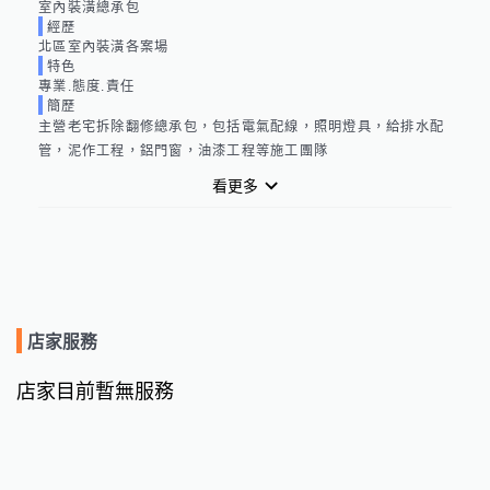
室內裝潢總承包
經歷
北區室內裝潢各案場
特色
專業.態度.責任
簡歷
主營老宅拆除翻修總承包，包括電氣配線，照明燈具，給排水配
管，泥作工程，鋁門窗，油漆工程等施工團隊
看更多
店家服務
店家目前暫無服務