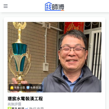
免費估價
免費保固
璟宸水電裝潢工程
尚無評價
歡迎來電
實名驗證