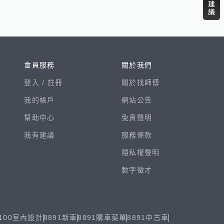
會員服務
關於我們
登入 /
註冊
關於找師傅
我的帳戶
網站公告
幫助中心
免責聲明
我有建議
服務條款
隱私權聲明
數字徵才
100室內設計
8891新車
8891購車菜單
8891中古車