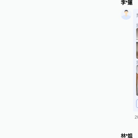
李*蓮
2
林*姐