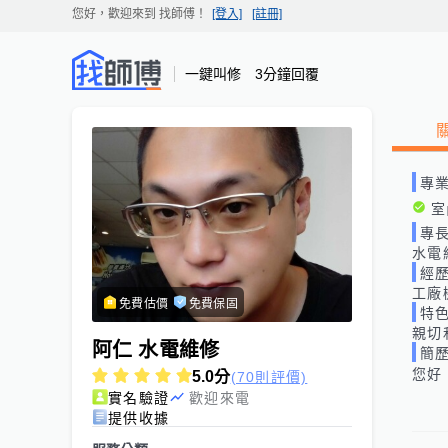
您好，歡迎來到
找師傅
！
[登入]
[註冊]
一鍵叫修 3分鐘回覆
專
室
專
水電
經
工廠
免費估價
免費保固
特
親切
阿仁 水電維修
簡
您好
5.0
分
(70則評價)
實名驗證
歡迎來電
提供收據