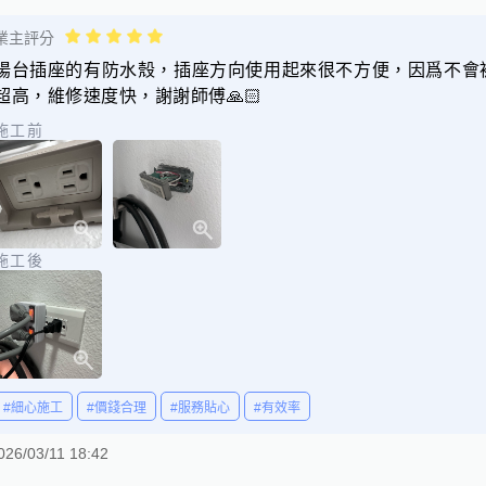
業主評分
陽台插座的有防水殼，插座方向使用起來很不方便，因爲不會
超高，維修速度快，謝謝師傅🙏🏻
施工前
施工後
#細心施工
#價錢合理
#服務貼心
#有效率
026/03/11 18:42