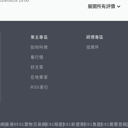
024/05/25 19:00
展開所有評價
業主專區
師傅專區
如何叫修
找案件
看行情
好文章
在地專家
RSS索引
易網
香港8591寶物交易網
591租屋
591新建案
591售屋
591實價登錄