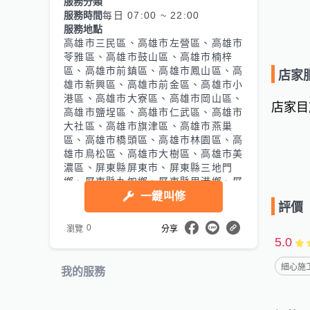
服務分類
服務時間
每日 07:00 ~ 22:00
服務地點
高雄市三民區、高雄市左營區、高雄市
苓雅區、高雄市鼓山區、高雄市楠梓
區、高雄市前鎮區、高雄市鳳山區、高
店家
雄市新興區、高雄市前金區、高雄市小
港區、高雄市大寮區、高雄市岡山區、
店家目
高雄市鹽埕區、高雄市仁武區、高雄市
大社區、高雄市旗津區、高雄市燕巢
區、高雄市橋頭區、高雄市林園區、高
雄市鳥松區、高雄市大樹區、高雄市美
濃區、屏東縣屏東市、屏東縣三地門
鄉、屏東縣九如鄉、屏東縣里港鄉、屏
東縣高樹鄉、屏東縣鹽埔鄉、屏東縣長
一鍵叫修
評價
治鄉、屏東縣麟洛鄉、屏東縣竹田鄉、
屏東縣內埔鄉、屏東縣萬丹鄉、屏東縣
0
瀏覽
分享
潮州鎮、屏東縣泰武鄉、屏東縣來義
5.0
鄉、屏東縣萬巒鄉、屏東縣崁頂鄉、屏
東縣新埤鄉、屏東縣南州鄉、屏東縣林
細心施工
我的服務
邊鄉、屏東縣東港鎮、屏東縣佳冬鄉、
屏東縣新園鄉、屏東縣枋寮鄉、屏東縣
枋山鄉、屏東縣車城鄉