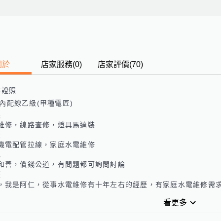
關於
店家服務
(
0
)
店家評價
(70)
業證照
內配線乙級(甲種電匠)
長
維修，線路查修，燈具馬達裝
歷
機電配管拉線，家庭水電維修
色
和善，價錢公道，有問題都可詢問討論
歷
，我是阿仁，從事水電維修有十年左右的經歷，有家庭水電維修需
看更多