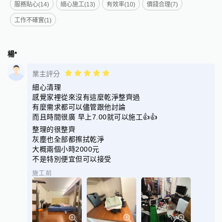
服務貼心(14)
細心施工(13)
有效率(10)
價錢合理(7)
工作不確實(1)
楊*
業主評分
細心清理
感覺家裡從來沒有這麼乾淨整齊過
有麼需求都可以儘管跟他討論
而且時間很廣 早上7.00就可以施工👍👍
整理的很整齊
灰塵也全部都擦拭乾淨
大概兩個小時2000元
不是特別便宜但可以接受
施工前