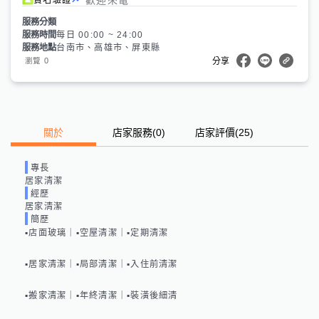
服務分類
服務時間
每日 00:00 ~ 24:00
服務地點
台南市、高雄市、屏東縣
0
瀏覽
分享
關於
店家服務
(
0
)
店家評價
(25)
專長
居家清潔
經歷
居家清潔
簡歷
▪️店面玻璃｜▪️空屋清潔｜▪️定期清潔

▪️居家清潔｜▪️局部清潔｜▪️入住前清潔

▪️搬家清潔｜▪️年終清潔｜▪️裝潢後細清
