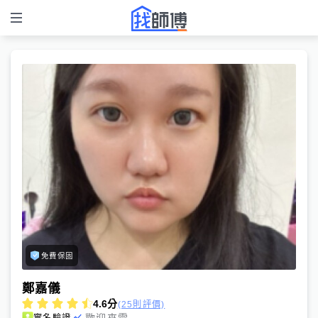
免費保固
鄭嘉儀
4.6
分
(25則評價)
歡迎來電
實名驗證