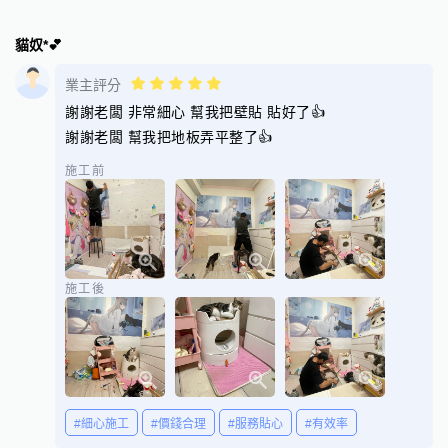
貓奴*💕
業主評分
謝謝老闆 非常細心 幫我把壁貼 貼好了👍
謝謝老闆 幫我把地板弄平整了👍
施工前
施工後
#細心施工
#價錢合理
#服務貼心
#有效率