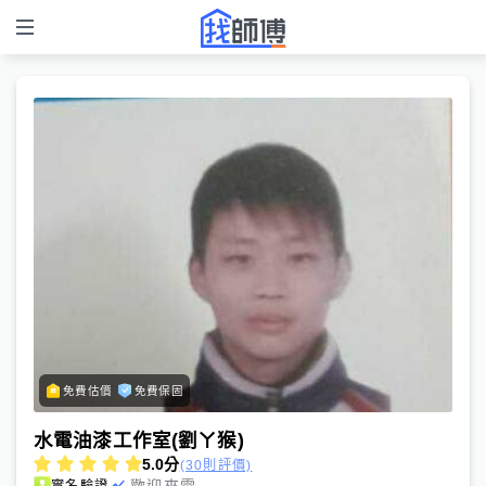
免費估價
免費保固
水電油漆工作室(劉ㄚ猴)
5.0
分
(30則評價)
歡迎來電
實名驗證