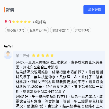
留下評價
評價
5.0
30
則評論
細心施工(17)
服務貼心(16)
價錢合理(14)
有效率(14)
An*el
業主評分
5/4水一直流入馬桶無法止水狀況，應是排水閥止水片異
常，無法完全密合止水造成
結果請師父現場维修，結果把整水箱都拆了，修好經測
試又壞了，無法按壓沖水，又修理一次，並付了工錢含
材料錢，但師父帶的材料與我要更換的不符，結果沒換
材料收了1200元，我怕會又不能用，當下請他保固一星
期，結果當晚不到二小時又壞了
5/5约好下午一點來更換新的材料，結果一直未出現，致
電說目前有急事，等會連絡，等到下午五點還是我打给
師父，他說约7點，也沒來，結果連手機也連絡不上人