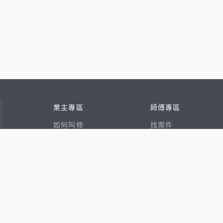
業主專區
師傅專區
如何叫修
找案件
看行情
好文章
在地專家
RSS索引