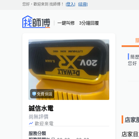
您好，歡迎來到
找師傅
！
[登入]
[註冊]
一鍵叫修 3分鐘回覆
簡
您好
免費保固
誠信水電
尚無評價
店家
歡迎來電
服務分類
店家目