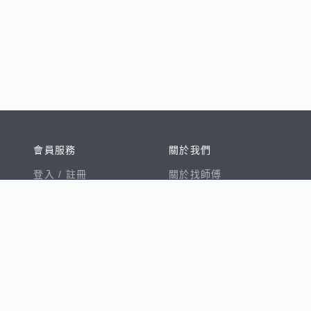
會員服務
關於我們
登入 /
註冊
關於找師傅
我的帳戶
網站公告
幫助中心
免責聲明
我有建議
服務條款
隱私權聲明
數字徵才