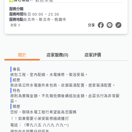
服務分類
服務時間
每日 00:00 ~ 23:30
服務地點
台北市、新北市、桃園市
0
瀏覽
分享
關於
店家服務
(
0
)
店家評價
專長
統包工程、室內配線、水電維修、衛浴安裝。
經歷
新店區公所水電委外承包商、店面裝潢配置、居家裝潢配置。
特色
原則為實報金額，不先報低價後續追加金額，此惡劣行為非常厭
惡。
簡歷
您好，御琪水電工程行希望能為您服務

！！如果需要小弟安裝修繕請播打

電話：（零九八五 八八九 六九一)

請勿在此回覆任何訊息
