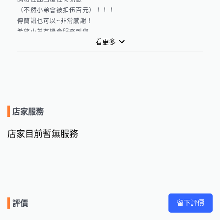
（不然小弟會被扣伍百元）！！！

傳簡訊也可以~非常感謝！

希望小弟有機會服務到您

看更多
貴客戶小弟從事裝潢水電

（購買材料的費用材料錢小弟一毛不賺）

小弟只賺工錢

（不會有多餘的費用也沒有車馬費的問題）

安裝完成後顧客點交完成現金當面交易

！！！不會衍生其他費用！！！

我可以馬上去幫你處理這個問題

店家服務
本公司採用當日即時救援 當日預約當日到現場救援 本公司營業
時間為10：00-24：00 收到訊息馬上與貴客戶聯絡 並約定時間
店家目前暫無服務
進行緊急修繕
留下評價
評價