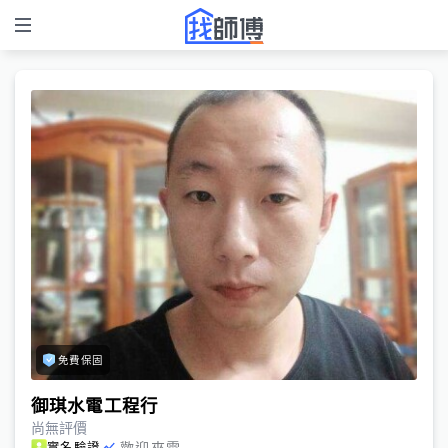
免費保固
御琪水電工程行
尚無評價
歡迎來電
實名驗證