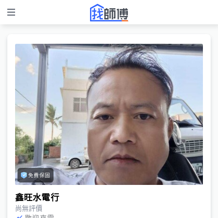
免費保固
鑫旺水電行
尚無評價
歡迎來電