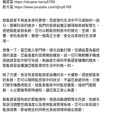
蝦皮區 https://shopee.tw/xy6789

影片區 https://www.youtube.com/@xy6789

智能居家不再是未來的夢想，而是現代生活中不可或缺的一部
分。隨著科技的進步，我們的家居設備正變得越來越智慧化。
透過智能家居系統，您可以輕鬆控制家中的燈光、空調、音
響、安防系統等，實現一個真正方便、安全且高效的生活環
境。

想像一下，當您踏入家門時，燈光自動打開，空調設置為最舒
適的溫度，您最喜愛的音樂開始播放，這一切只需輕觸手機或
透過語音指令即可完成。無論是忙碌的早晨還是慵懶的週末，
智能居家設備讓您輕鬆掌控生活中的每一刻。

除了方便，安全性是智能居家設備的另一大優勢。透過智能安
防系統，您可以隨時監控家中的狀況，不論您身處何地，只需
打開手機應用程式，就能查看家中的監控畫面，接收門窗開
啟、火災警報等即時通知，讓您真正安心無憂。

智能居家還有助於節能環保。透過自動調節燈光亮度、依據天
氣狀況調整空調溫度以及使用能源管理系統，您可以有效減少
能源浪費，節省開支的同時也為地球環保做出貢獻。
