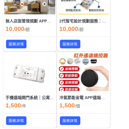
無人店面管理規劃 APP遠端開門 視訊對講
2代智宅設計規劃服務：聲控體感定位 燈光窗簾冷氣 用電管理
10,000
10,000
/
趟
/
趟
服務詳情
服務詳情
手機遠端開門系統｜公寓鐵門APP安裝全面升級
冷氣節能省電 APP遠端自動控制冷氣 冷氣定時開關 節電更簡單｜紅外線遙控器安裝
1,500
1,500
/
件
/
個
服務詳情
服務詳情