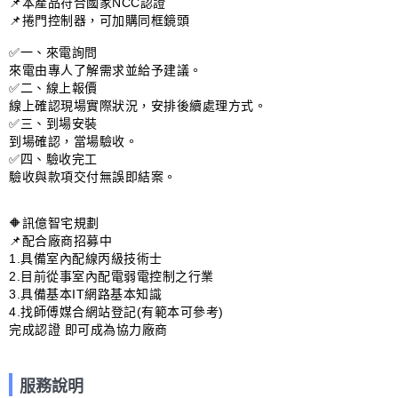
📌本產品符合國家NCC認證

📌捲門控制器，可加購同框鏡頭

✅一、來電詢問 

來電由專人了解需求並給予建議。

✅二、線上報價

線上確認現場實際狀況，安排後續處理方式。

✅三、到場安裝

到場確認，當場驗收。

✅四、驗收完工

驗收與款項交付無誤即結案。

🔶訊億智宅規劃

📌配合廠商招募中 

1.具備室內配線丙級技術士

2.目前從事室內配電弱電控制之行業

3.具備基本IT網路基本知識

4.找師傅媒合網站登記(有範本可參考)

完成認證 即可成為協力廠商
服務說明