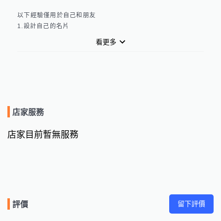
以下經驗僅用於自己和朋友

1.設計自己的名片

2.書籍封面、書籍膠裝、書籍內容排版

看更多
3.照片美化、照片修改
店家服務
店家目前暫無服務
留下評價
評價