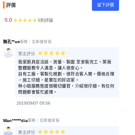
留下評價
評價
5.0
5
則評論
無孔**ue
服務：
瓦斯爐安裝
業主評分
我家廚具從洽談、測量、製圖 至安裝完工。萊薇
整體服務令人滿意，讓人很安心。
自有工廠，客製化規劃，很符合客人需。價格合理
，施工仔細，是實在的好店家。
林小姐服務態度很親切優質，介紹很仔細。有任何
問題都會幫忙處理。
2019/09/07 09:56
Wan******dia
服務：
瓦斯爐安裝
業主評分