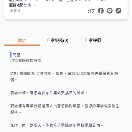
服務時間
每日 :00 ~ 00:00、週一至週五 09:00 ~ 18:00
服務地點
台北市
0
瀏覽
分享
關於
店家服務
(
0
)
店家評價
簡歷
現場電腦維修好處

透明 電腦維修 專業技術、價格，讓您無須煩惱修理電腦被亂喊
價。

現場維修，讓您電腦零件無偷天換日的風險。

現場擁有專業技術證照人員替您疑問解答，當您的專屬電腦醫生
服務。

無須下雨、艷陽天，帶著笨重電腦到處尋找電腦公司。
