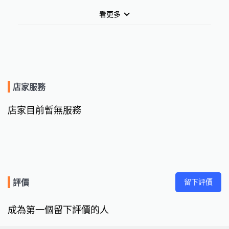
到府現場完修，不讓您的個資及企業機密外流。

看更多
透明化收費標準

電腦維修收費方式

叫修收費 ：NT$600元／每小時 (以上不含零件費)

店家服務
※ 若未滿每一小時狀況下，將依每一小時費用計算 ※

店家目前暫無服務
伺服器維修收費方式

伺服器叫修收費：NT$ 1,500 / 每一小時 (以上報價不含零件費
用)。

車馬費：NT$1,500元整（大台北地區），其它地區另計。

留下評價
評價
服務地區：大台北地區。

成為第一個留下評價的人
※若未滿每一小時狀況下，將依每一小時費用計算。
