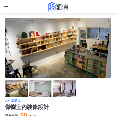
#木工施工
傑崙室內裝修設計
$0