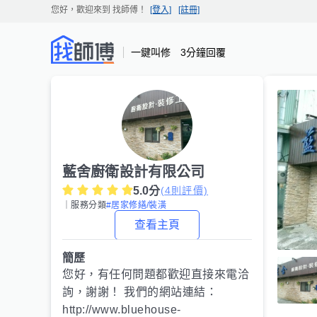
您好，歡迎來到
找師傅
！
[登入]
[註冊]
一鍵叫修 3分鐘回覆
藍舍廚衛設計有限公司
5.0
分
(
4
則評價)
｜服務分類
#居家修繕/裝潢
查看主頁
簡歷
您好，有任何問題都歡迎直接來電洽
詢，謝謝！ 我們的網站連結：
http://www.bluehouse-