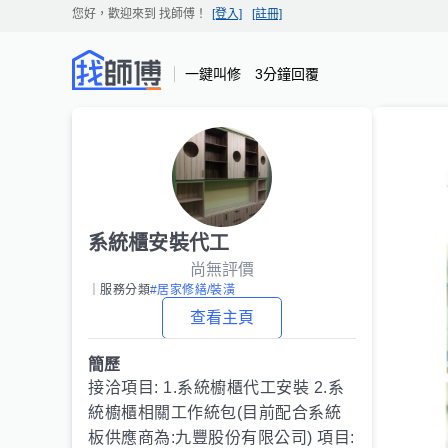
您好，歡迎來到
找師傅
！
[登入]
[註冊]
一鍵叫修 3分鐘回覆
系統櫃安裝代工
尚無評價
｜服務分類
#居家修繕/裝潢
查看主頁
簡歷
接洽項目: 1.系統櫥櫃代工安裝 2.系
統櫥櫃相關工作統包(目前配合系統
板供應商為:九豐股份有限公司) 項目: