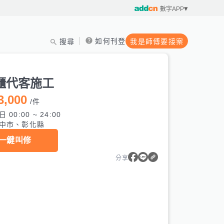
數字APP
如何刊登
搜尋
我是師傅要接案
製
櫃代客施工
3,000
/
件
 00:00 ~ 24:00
中市、彰化縣
一鍵叫修
分享