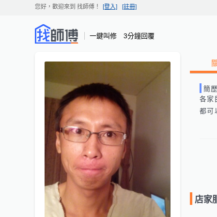
您好，歡迎來到
找師傅
！
[登入]
[註冊]
一鍵叫修 3分鐘回覆
簡
各家
都可
店家