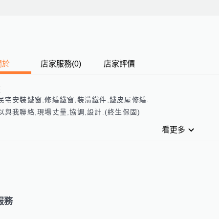
關於
店家服務
(
0
)
店家評價
歷
民宅安裝鐵窗,修繕鐵窗,裝潢鐵件,鐵皮屋修繕.

以與我聯絡,現場丈量,協調,設計.(終生保固)
看更多
服務