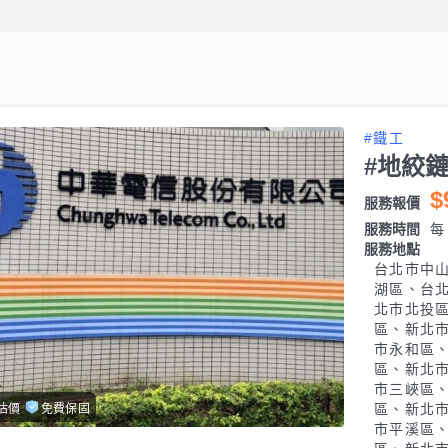
#鐵工
#地絞
$
服務報價
服務時間
每日
服務地點
台北市中
湖區、台
北市北投
區、新北
市永和區
區、新北
市三峽區
區、新北
估價
免費保固
市平溪區