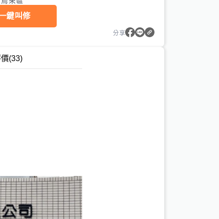
市烏來區
一鍵叫修
分享
評價
(33)