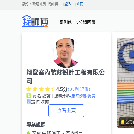
您好，歡迎來到
找師傅
！
[登入]
[註冊]
一鍵叫修 3分鐘回覆
翊登室內裝修設計工程有限公
司
4.5
分
(
33
則評價)
實名驗證
｜服務分類
#居家修繕/裝潢
提供收據
查看主頁
免費
專業證照
室內裝修施工、室內設計