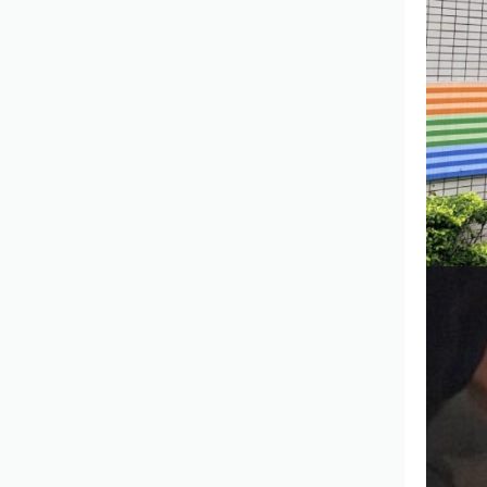
組立、護欄、內外牆石頭漆噴塗、輕
鋼架隔間、輕鋼架天花板、防火門設
計安裝、檢修窗安裝、水管通管。
我們秉持誠信、負責、認真與永續之
理念經營，工程期間全程監工，無論
對材料與施工質量都有嚴格的要求的
標準，且價格透明合理，並提供一年
保固與永續之服務。高度重視每一個
細節，讓人、空間和自然環境的互動
能夠更方便、更幸福、更舒適。施工
團隊均具備相關的證明文件和豐富的
設計資料歷與工程經驗，能夠為客戶
提供最完善的服務，並以精益求精的
理念，深獲業主肯定和信賴。
營業人名稱：翊登室內裝修工程工程有限公司
統一編號：50996419