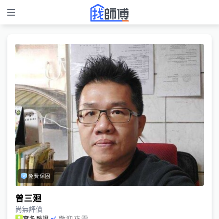
免費保固
曾三廻
尚無評價
歡迎來電
實名驗證