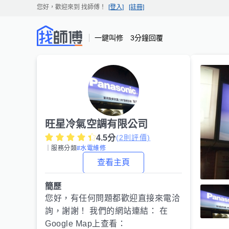
您好，歡迎來到
找師傅
！
[登入]
[註冊]
一鍵叫修 3分鐘回覆
旺星冷氣空調有限公司
4.5
分
(
2
則評價)
｜服務分類
#水電維修
查看主頁
簡歷
您好，有任何問題都歡迎直接來電洽
詢，謝謝！ 我們的網站連結： 在
Google Map上查看：