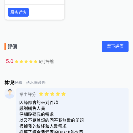
服務詳情
留下評價
評價
5.0
5
則評論
林*兒
服務：
熱水器裝修
業主評分
因緣際會的來到百越
感謝銷售人員
仔細聆聽我的需求
以及不厭其煩的回答我無數的問題
根據我的敘述和人數需求
推薦了適合我們家的Bosch熱水器