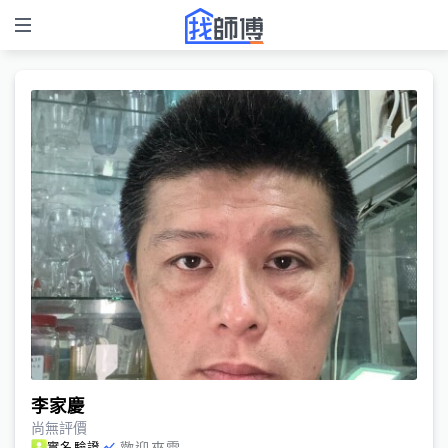
李家慶
尚無評價
歡迎來電
實名驗證