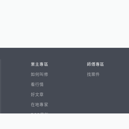
業主專區
師傅專區
如何叫修
找案件
看行情
好文章
在地專家
RSS索引