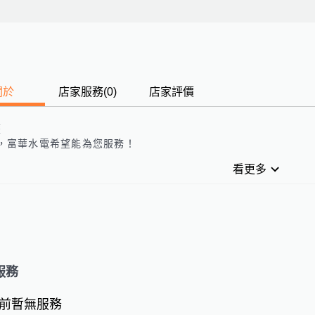
關於
店家服務
(
0
)
店家評價
歷
，
富華水電
希望能為您服務！
看更多
服務
前暫無服務