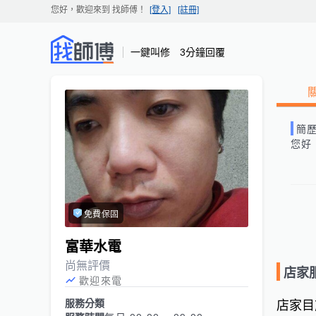
您好，歡迎來到
找師傅
！
[登入]
[註冊]
一鍵叫修 3分鐘回覆
簡
您好
免費保固
富華水電
尚無評價
店家
歡迎來電
服務分類
店家目