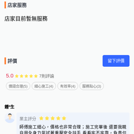
店家服務
店家目前暫無服務
留下評價
評價
5.0
7
則評論
價錢合理(5)
細心施工(4)
有效率(4)
服務貼心(3)
鍾*生
業主評分
師傅施工細心，價格也非常合理；施工完畢後 還要我親
自用全身力氣試著重壓安全扶手 看看牢不牢靠，負責任