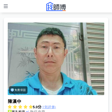
免費保固
陳漢中
5.0
分
(7則評價)
歡迎來電
實名驗證