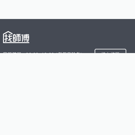
客服時間 09:00~18:00 (例假日除外)
線上詢問
客服信箱 service@945.com.tw
公司名稱 數字科技股份有限公司
追蹤我們
518熊班
518找好公司
小雞上工
台灣8591寶物交