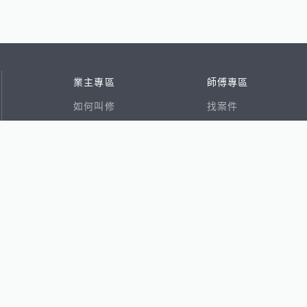
業主專區
師傅專區
如何叫修
找案件
看行情
好文章
在地專家
RSS索引
易網
香港8591寶物交易網
591租屋
591新建案
591售屋
591實價登錄