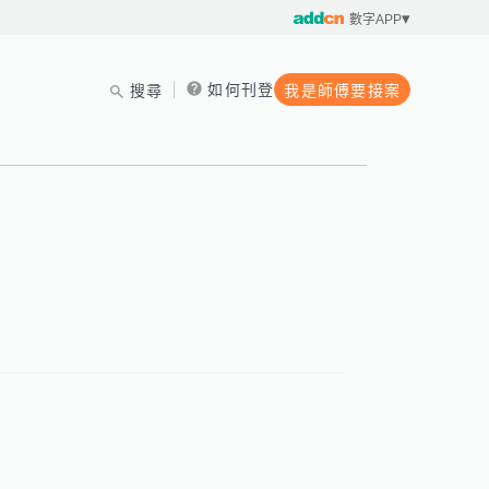
數字APP
如何刊登
搜尋
我是師傅要接案