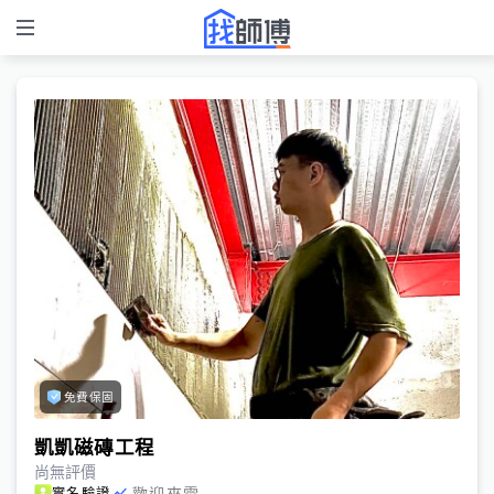
免費保固
凱凱磁磚工程
尚無評價
歡迎來電
實名驗證