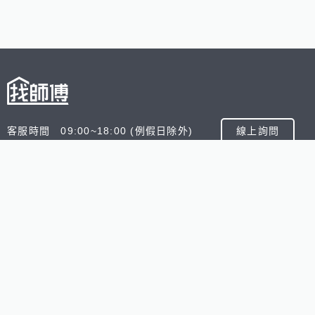
客服時間 09:00~18:00 (例假日除外)
線上詢問
客服信箱 service@945.com.tw
公司名稱 數字科技股份有限公司
追蹤我們
518熊班
518找好公司
小雞上工
台灣8591寶物交