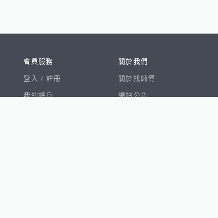
會員服務
關於我們
登入 /
註冊
關於找師傅
我的帳戶
網站公告
幫助中心
免責聲明
我有建議
服務條款
隱私權聲明
數字徵才
100室內設計
8891新車
8891購車菜單
8891中古車