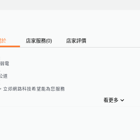
關於
店家服務
(
0
)
店家評價
長
 弱電
色
公道
歷
，立邩網路科技希望能為您服務
看更多