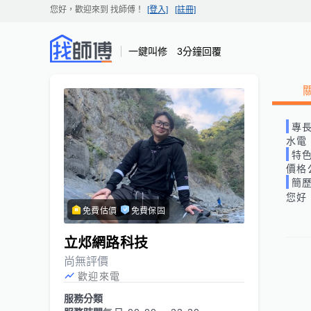
您好，歡迎來到
找師傅
！
[登入]
[註冊]
一鍵叫修 3分鐘回覆
專
水電
特
價格
簡
您好
免費估價
免費保固
立邩網路科技
尚無評價
歡迎來電
服務分類