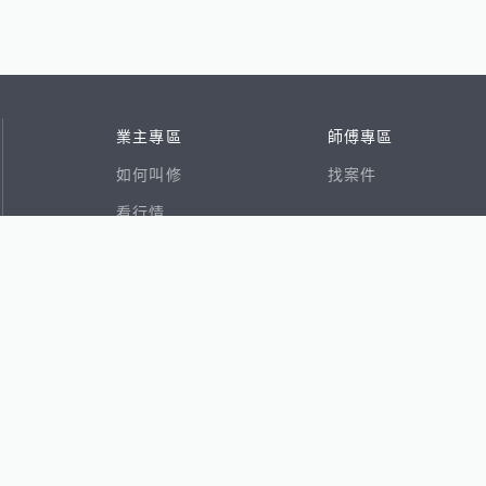
業主專區
師傅專區
如何叫修
找案件
看行情
好文章
在地專家
RSS索引
易網
香港8591寶物交易網
591租屋
591新建案
591售屋
591實價登錄