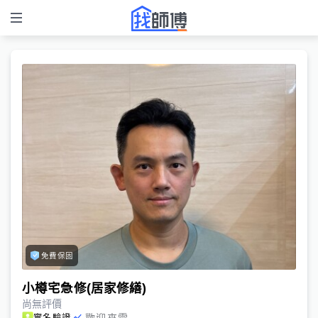
免費保固
小樽宅急修(居家修繕)
尚無評價
歡迎來電
實名驗證