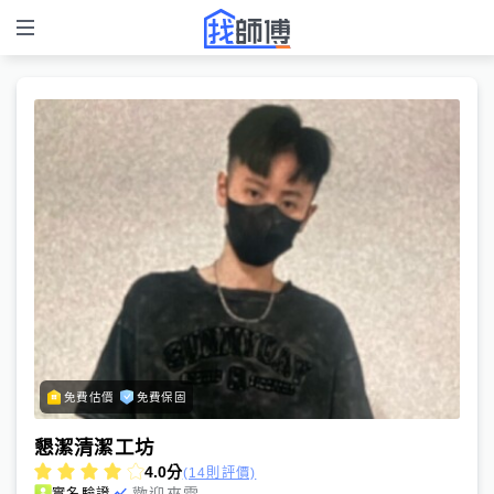
免費估價
免費保固
懇潔清潔工坊
4.0
分
(14則評價)
歡迎來電
實名驗證