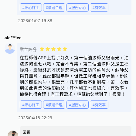
#細心施工
#價錢合理
#服務貼心
#有效率
2026/01/07 19:38
ale***lee
業主評分
在找師傅APP上找了好久，第一個油漆師父很兩光，油
漆漆的亂七八糟，完全不專業，第二個油漆師父是工程
蟑螂，最後終於才找到懇潔清潔工坊的蘇師父，蘇師父
與其團隊，雖然都很年輕，但做工程確相當專業，粉刷
刷的都很均勻，很漂亮，几乎都看不到刷痕，第一次看
到如此專業的油漆師父，其他施工也很細心，有效率，
價格也很合理！有工程需求，這蘇師父就對了！很讚！
#細心施工
#價錢合理
#服務貼心
#有效率
2025/04/18 22:29
回覆