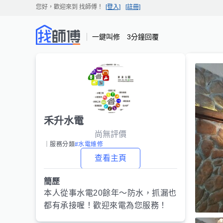
您好，歡迎來到
找師傅
！
[登入]
[註冊]
一鍵叫修 3分鐘回覆
禾升水電
尚無評價
｜服務分類
#水電維修
查看主頁
簡歷
本人從事水電20餘年～防水，抓漏也
都有承接喔！歡迎來電為您服務！