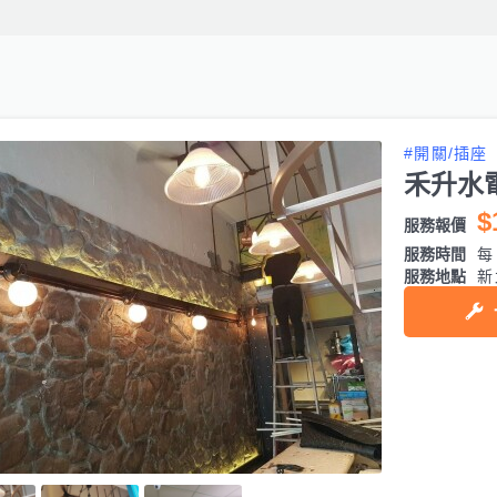
#開關/插座
禾升水
$
服務報價
服務時間
每日
服務地點
新