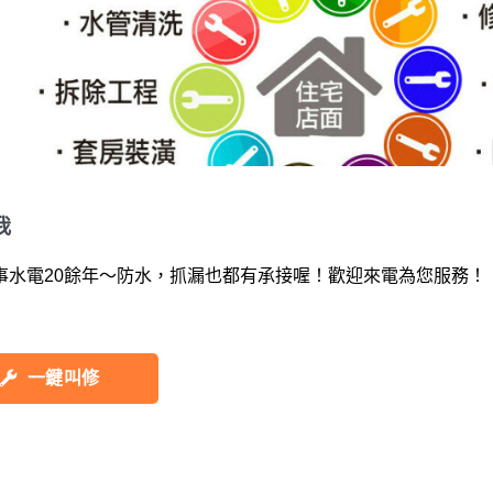
我
事水電20餘年～防水，抓漏也都有承接喔！歡迎來電為您服務！
一鍵叫修